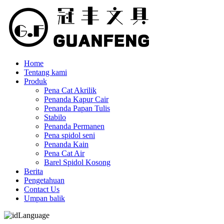
Home
Tentang kami
Produk
Pena Cat Akrilik
Penanda Kapur Cair
Penanda Papan Tulis
Stabilo
Penanda Permanen
Pena spidol seni
Penanda Kain
Pena Cat Air
Barel Spidol Kosong
Berita
Pengetahuan
Contact Us
Umpan balik
Language