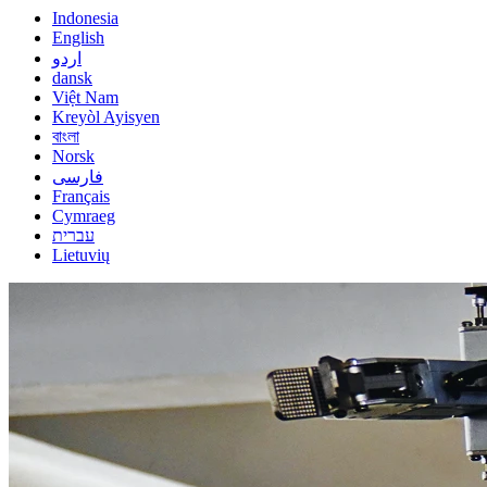
Indonesia
English
اردو
dansk
Việt Nam
Kreyòl Ayisyen
বাংলা
Norsk
فارسی
Français
Cymraeg
עברית
Lietuvių