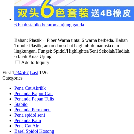
6 buah stabilo beraroma ujung ganda
Bahan: Plastik + Fiber Warna tinta: 6 warna berbeda. Bahan
Tubuh: Plastik, aman dan sehat bagi tubuh manusia dan
lingkungan. Fungsi: Spidol/Highlighter/Seni Sekolah/Hadiah.
6 buah Kuas Ujung
Add to Inquiry
First
1
2
3
4
5
6
7
Last
1/26
Categories
Pena Cat Akrilik
Penanda Kapur Cair
Penanda Papan Tulis
Stabilo
Penanda Permanen
Pena spidol seni
Penanda Kain
Pena Cat Air
Barel Spidol Kosong