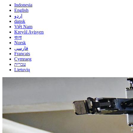
Indonesia
English
اردو
dansk
Việt Nam
Kreyòl Ayisyen
বাংলা
Norsk
فارسی
Français
Cymraeg
עברית
Lietuvių