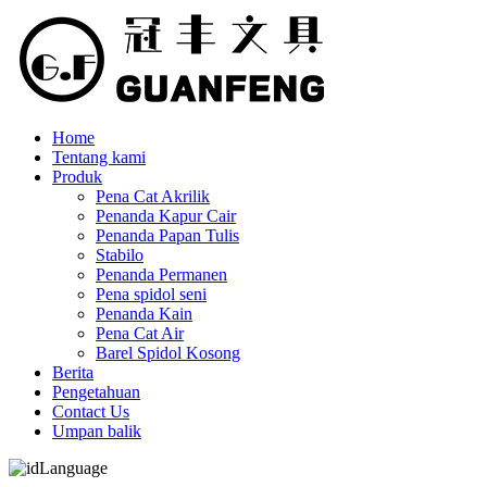
Home
Tentang kami
Produk
Pena Cat Akrilik
Penanda Kapur Cair
Penanda Papan Tulis
Stabilo
Penanda Permanen
Pena spidol seni
Penanda Kain
Pena Cat Air
Barel Spidol Kosong
Berita
Pengetahuan
Contact Us
Umpan balik
Language