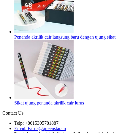
Penanda akrilik cair langsung baru dengan ujung sikat
Sikat ujung penanda akrilik cair lurus
Contact Us
Telp: +8615305781887
Email: Farris@queenstar.cn