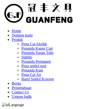
Home
Tentang kami
Produk
Pena Cat Akrilik
Penanda Kapur Cair
Penanda Papan Tulis
Stabilo
Penanda Permanen
Pena spidol seni
Penanda Kain
Pena Cat Air
Barel Spidol Kosong
Berita
Pengetahuan
Contact Us
Umpan balik
Language