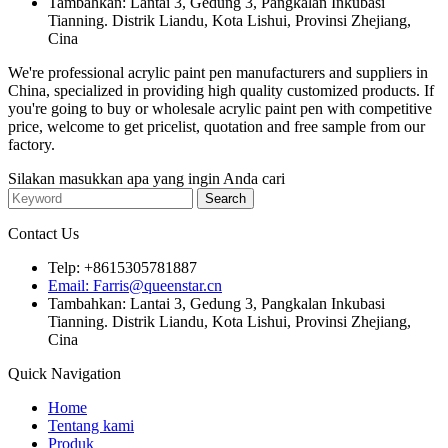
Tambahkan: Lantai 3, Gedung 3, Pangkalan Inkubasi
Tianning. Distrik Liandu, Kota Lishui, Provinsi Zhejiang,
Cina
We're professional acrylic paint pen manufacturers and suppliers in
China, specialized in providing high quality customized products. If
you're going to buy or wholesale acrylic paint pen with competitive
price, welcome to get pricelist, quotation and free sample from our
factory.
Silakan masukkan apa yang ingin Anda cari
Contact Us
Telp: +8615305781887
Email: Farris@queenstar.cn
Tambahkan: Lantai 3, Gedung 3, Pangkalan Inkubasi
Tianning. Distrik Liandu, Kota Lishui, Provinsi Zhejiang,
Cina
Quick Navigation
Home
Tentang kami
Produk