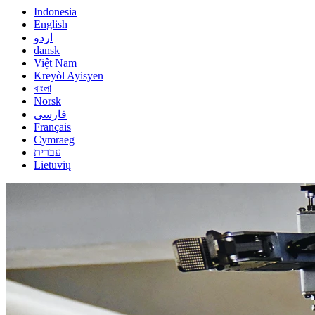
Indonesia
English
اردو
dansk
Việt Nam
Kreyòl Ayisyen
বাংলা
Norsk
فارسی
Français
Cymraeg
עברית
Lietuvių