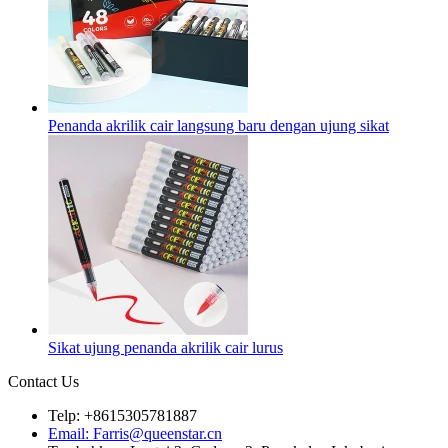
Penanda akrilik cair langsung baru dengan ujung sikat
Sikat ujung penanda akrilik cair lurus
Contact Us
Telp: +8615305781887
Email: Farris@queenstar.cn