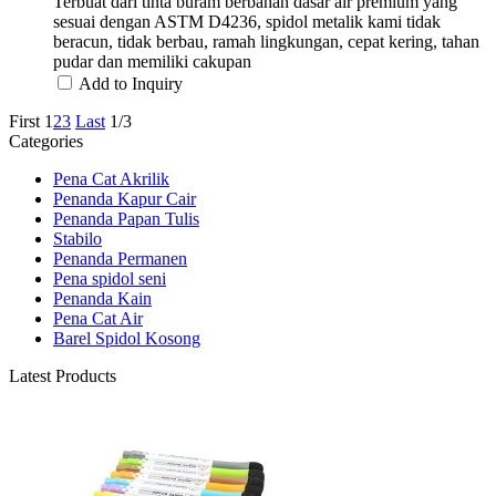
Terbuat dari tinta buram berbahan dasar air premium yang
sesuai dengan ASTM D4236, spidol metalik kami tidak
beracun, tidak berbau, ramah lingkungan, cepat kering, tahan
pudar dan memiliki cakupan
Add to Inquiry
First
1
2
3
Last
1/3
Categories
Pena Cat Akrilik
Penanda Kapur Cair
Penanda Papan Tulis
Stabilo
Penanda Permanen
Pena spidol seni
Penanda Kain
Pena Cat Air
Barel Spidol Kosong
Latest Products