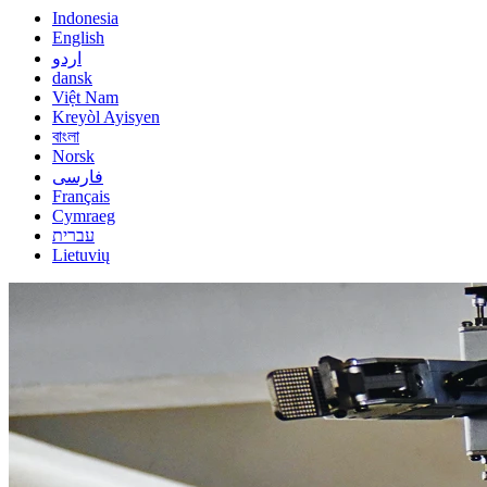
Indonesia
English
اردو
dansk
Việt Nam
Kreyòl Ayisyen
বাংলা
Norsk
فارسی
Français
Cymraeg
עברית
Lietuvių