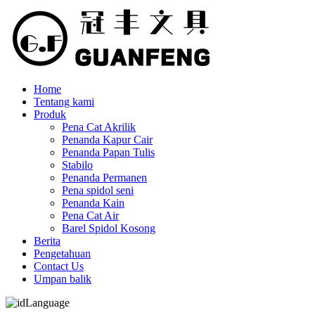
Home
Tentang kami
Produk
Pena Cat Akrilik
Penanda Kapur Cair
Penanda Papan Tulis
Stabilo
Penanda Permanen
Pena spidol seni
Penanda Kain
Pena Cat Air
Barel Spidol Kosong
Berita
Pengetahuan
Contact Us
Umpan balik
Language