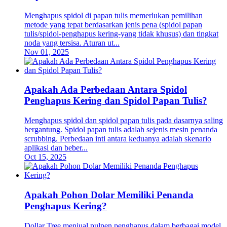
Menghapus spidol di papan tulis memerlukan pemilihan
metode yang tepat berdasarkan jenis pena (spidol papan
tulis/spidol-penghapus kering-yang tidak khusus) dan tingkat
noda yang tersisa. Aturan ut...
Nov 01, 2025
Apakah Ada Perbedaan Antara Spidol
Penghapus Kering dan Spidol Papan Tulis?
Menghapus spidol dan spidol papan tulis pada dasarnya saling
bergantung. Spidol papan tulis adalah sejenis mesin penanda
scrubbing. Perbedaan inti antara keduanya adalah skenario
aplikasi dan beber...
Oct 15, 2025
Apakah Pohon Dolar Memiliki Penanda
Penghapus Kering?
Dollar Tree menjual pulpen penghapus dalam berbagai model