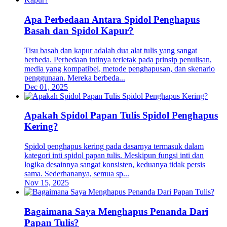
Apa Perbedaan Antara Spidol Penghapus
Basah dan Spidol Kapur?
Tisu basah dan kapur adalah dua alat tulis yang sangat
berbeda. Perbedaan intinya terletak pada prinsip penulisan,
media yang kompatibel, metode penghapusan, dan skenario
penggunaan. Mereka berbeda...
Dec 01, 2025
Apakah Spidol Papan Tulis Spidol Penghapus
Kering?
Spidol penghapus kering pada dasarnya termasuk dalam
kategori inti spidol papan tulis. Meskipun fungsi inti dan
logika desainnya sangat konsisten, keduanya tidak persis
sama. Sederhananya, semua sp...
Nov 15, 2025
Bagaimana Saya Menghapus Penanda Dari
Papan Tulis?