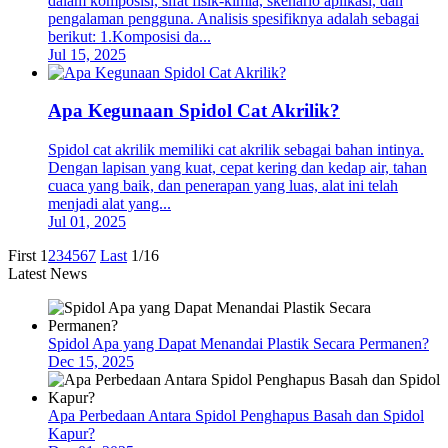
dalam komposisi, sifat fisik-kimia, skenario aplikasi, dan
pengalaman pengguna. Analisis spesifiknya adalah sebagai
berikut: 1.Komposisi da...
Jul 15, 2025
Apa Kegunaan Spidol Cat Akrilik?
Spidol cat akrilik memiliki cat akrilik sebagai bahan intinya.
Dengan lapisan yang kuat, cepat kering dan kedap air, tahan
cuaca yang baik, dan penerapan yang luas, alat ini telah
menjadi alat yang...
Jul 01, 2025
First
1
2
3
4
5
6
7
Last
1/16
Latest News
Spidol Apa yang Dapat Menandai Plastik Secara Permanen?
Dec 15, 2025
Apa Perbedaan Antara Spidol Penghapus Basah dan Spidol
Kapur?