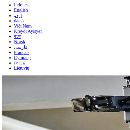
Indonesia
English
اردو
dansk
Việt Nam
Kreyòl Ayisyen
বাংলা
Norsk
فارسی
Français
Cymraeg
עברית
Lietuvių