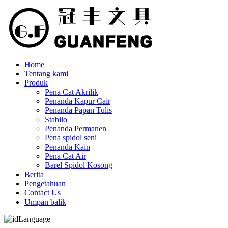
Home
Tentang kami
Produk
Pena Cat Akrilik
Penanda Kapur Cair
Penanda Papan Tulis
Stabilo
Penanda Permanen
Pena spidol seni
Penanda Kain
Pena Cat Air
Barel Spidol Kosong
Berita
Pengetahuan
Contact Us
Umpan balik
Language