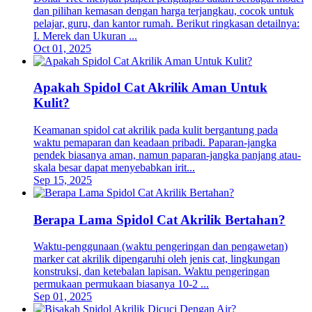
dan pilihan kemasan dengan harga terjangkau, cocok untuk
pelajar, guru, dan kantor rumah. Berikut ringkasan detailnya:
I. Merek dan Ukuran ...
Oct 01, 2025
Apakah Spidol Cat Akrilik Aman Untuk
Kulit?
Keamanan spidol cat akrilik pada kulit bergantung pada
waktu pemaparan dan keadaan pribadi. Paparan-jangka
pendek biasanya aman, namun paparan-jangka panjang atau-
skala besar dapat menyebabkan irit...
Sep 15, 2025
Berapa Lama Spidol Cat Akrilik Bertahan?
Waktu-penggunaan (waktu pengeringan dan pengawetan)
marker cat akrilik dipengaruhi oleh jenis cat, lingkungan
konstruksi, dan ketebalan lapisan. Waktu pengeringan
permukaan permukaan biasanya 10-2 ...
Sep 01, 2025