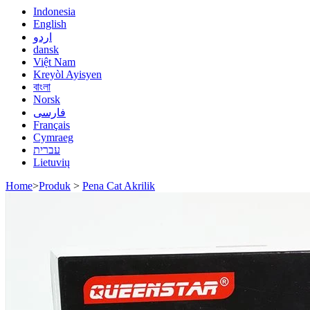
Indonesia
English
اردو
dansk
Việt Nam
Kreyòl Ayisyen
বাংলা
Norsk
فارسی
Français
Cymraeg
עברית
Lietuvių
Home
>
Produk
>
Pena Cat Akrilik