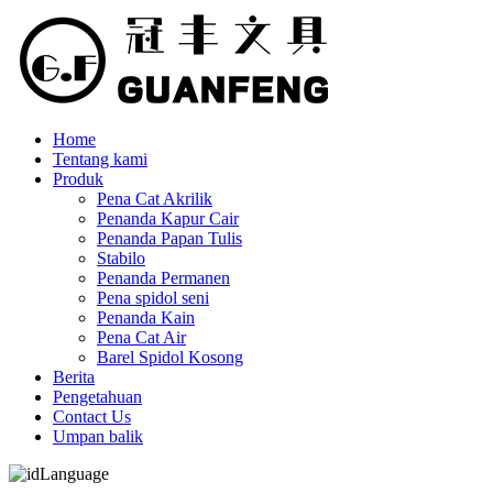
Home
Tentang kami
Produk
Pena Cat Akrilik
Penanda Kapur Cair
Penanda Papan Tulis
Stabilo
Penanda Permanen
Pena spidol seni
Penanda Kain
Pena Cat Air
Barel Spidol Kosong
Berita
Pengetahuan
Contact Us
Umpan balik
Language