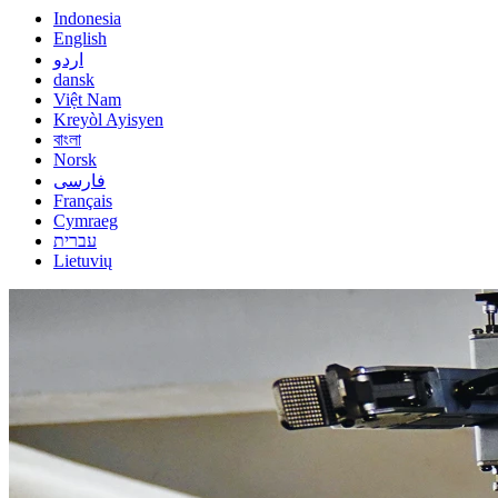
Indonesia
English
اردو
dansk
Việt Nam
Kreyòl Ayisyen
বাংলা
Norsk
فارسی
Français
Cymraeg
עברית
Lietuvių