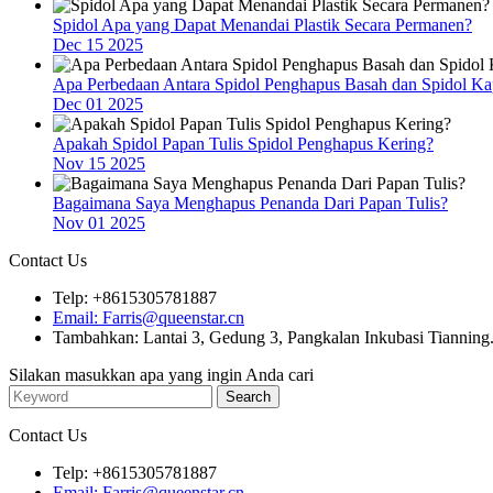
Spidol Apa yang Dapat Menandai Plastik Secara Permanen?
Dec 15 2025
Apa Perbedaan Antara Spidol Penghapus Basah dan Spidol Ka
Dec 01 2025
Apakah Spidol Papan Tulis Spidol Penghapus Kering?
Nov 15 2025
Bagaimana Saya Menghapus Penanda Dari Papan Tulis?
Nov 01 2025
Contact Us
Telp: +8615305781887
Email: Farris@queenstar.cn
Tambahkan: Lantai 3, Gedung 3, Pangkalan Inkubasi Tianning. 
Silakan masukkan apa yang ingin Anda cari
Contact Us
Telp: +8615305781887
Email: Farris@queenstar.cn