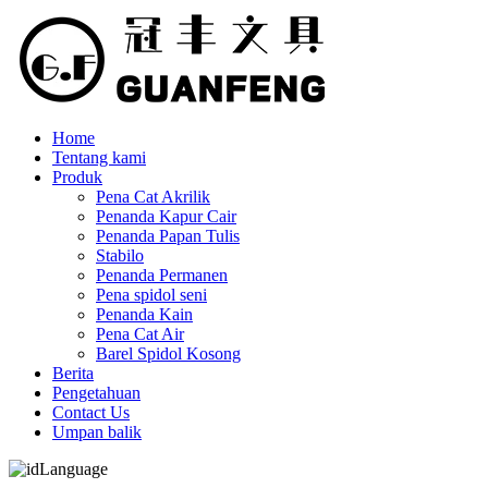
Home
Tentang kami
Produk
Pena Cat Akrilik
Penanda Kapur Cair
Penanda Papan Tulis
Stabilo
Penanda Permanen
Pena spidol seni
Penanda Kain
Pena Cat Air
Barel Spidol Kosong
Berita
Pengetahuan
Contact Us
Umpan balik
Language