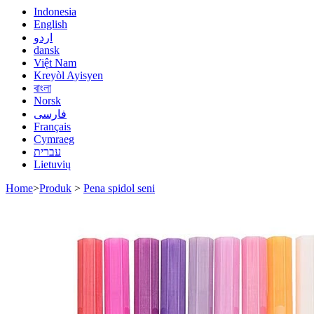
Indonesia
English
اردو
dansk
Việt Nam
Kreyòl Ayisyen
বাংলা
Norsk
فارسی
Français
Cymraeg
עברית
Lietuvių
Home
>
Produk
>
Pena spidol seni