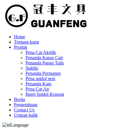
Home
Tentang kami
Produk
Pena Cat Akrilik
Penanda Kapur Cair
Penanda Papan Tulis
Stabilo
Penanda Permanen
Pena spidol seni
Penanda Kain
Pena Cat Air
Barel Spidol Kosong
Berita
Pengetahuan
Contact Us
Umpan balik
Language