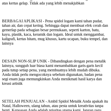
atas kertas gelap. Tidak ada yang lebih menakjubkan
BERBAGAI APLIKASI - Pena spidol logam kami tahan pudar,
tahan air, dan cepat kering. Sehingga dapat membuat efek cerah dan
gemerlap pada sebagian besar permukaan, seperti karton, batu,
kayu, plastik, kaca, keramik dan logam. Ideal untuk menggambar,
kaligrafi, kertas hitam, mug khusus, kartu ucapan, buku tempel, dan
lainnya
DESAIN NON-SLIP UNIK - Dibandingkan dengan pena metalik
lainnya, sungguh luar biasa kami menambahkan garis-garis kecil
pada tutup setiap pena, yang membuatnya lebih mudah dibuka.
Anda tidak perlu mengocoknya sebelum digunakan, badan pena
segi enam juga memungkinkan Anda menikmati hasil karya dan
kreasi artistik
SETELAH PENJUALAN - Ambil Spidol Metalik Anda apakah itu
Natal, Halloween, ulang tahun, atau pesta untuk kreativitas tanpa
henti. Kepuasan Anda adalah prioritas utama kami. Jangan ragu