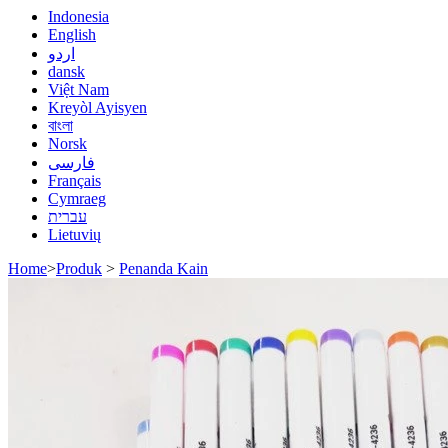
Indonesia
English
اردو
dansk
Việt Nam
Kreyòl Ayisyen
বাংলা
Norsk
فارسی
Français
Cymraeg
עברית
Lietuvių
Home
>
Produk
>
Penanda Kain