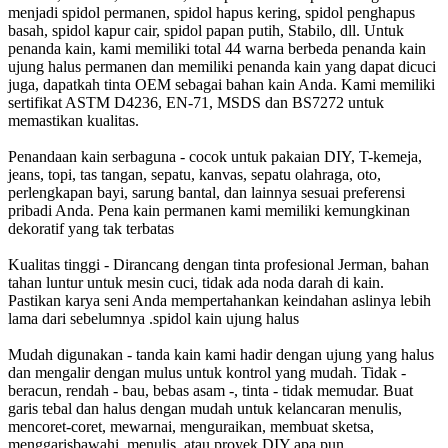
menjadi spidol permanen, spidol hapus kering, spidol penghapus
basah, spidol kapur cair, spidol papan putih, Stabilo, dll. Untuk
penanda kain, kami memiliki total 44 warna berbeda penanda kain
ujung halus permanen dan memiliki penanda kain yang dapat dicuci
juga, dapatkah tinta OEM sebagai bahan kain Anda. Kami memiliki
sertifikat ASTM D4236, EN-71, MSDS dan BS7272 untuk
memastikan kualitas.
Penandaan kain serbaguna - cocok untuk pakaian DIY, T-kemeja,
jeans, topi, tas tangan, sepatu, kanvas, sepatu olahraga, oto,
perlengkapan bayi, sarung bantal, dan lainnya sesuai preferensi
pribadi Anda. Pena kain permanen kami memiliki kemungkinan
dekoratif yang tak terbatas
Kualitas tinggi - Dirancang dengan tinta profesional Jerman, bahan
tahan luntur untuk mesin cuci, tidak ada noda darah di kain.
Pastikan karya seni Anda mempertahankan keindahan aslinya lebih
lama dari sebelumnya .spidol kain ujung halus
Mudah digunakan - tanda kain kami hadir dengan ujung yang halus
dan mengalir dengan mulus untuk kontrol yang mudah. Tidak -
beracun, rendah - bau, bebas asam -, tinta - tidak memudar. Buat
garis tebal dan halus dengan mudah untuk kelancaran menulis,
mencoret-coret, mewarnai, menguraikan, membuat sketsa,
menggarisbawahi, menulis, atau proyek DIY apa pun