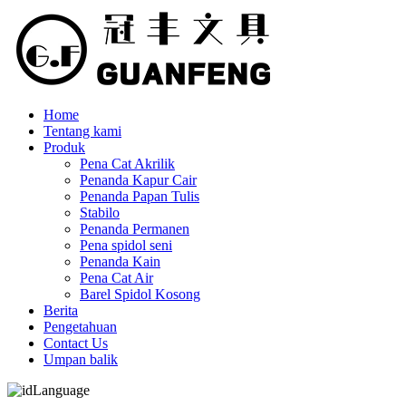
Home
Tentang kami
Produk
Pena Cat Akrilik
Penanda Kapur Cair
Penanda Papan Tulis
Stabilo
Penanda Permanen
Pena spidol seni
Penanda Kain
Pena Cat Air
Barel Spidol Kosong
Berita
Pengetahuan
Contact Us
Umpan balik
Language