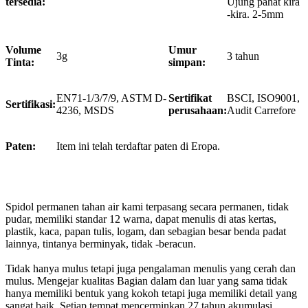
tersedia:
Ujung pahat kira
-kira. 2-5mm
Volume
Umur
3g
3 tahun
Tinta:
simpan:
EN71-1/3/7/9, ASTM D-
Sertifikat
BSCI, ISO9001,
Sertifikasi:
4236, MSDS
perusahaan:
Audit Carrefore
Paten:
Item ini telah terdaftar paten di Eropa.
Spidol permanen tahan air kami terpasang secara permanen, tidak
pudar, memiliki standar 12 warna, dapat menulis di atas kertas,
plastik, kaca, papan tulis, logam, dan sebagian besar benda padat
lainnya, tintanya berminyak, tidak -beracun.
Tidak hanya mulus tetapi juga pengalaman menulis yang cerah dan
mulus. Mengejar kualitas Bagian dalam dan luar yang sama tidak
hanya memiliki bentuk yang kokoh tetapi juga memiliki detail yang
sangat baik. Setiap tempat mencerminkan 27 tahun akumulasi