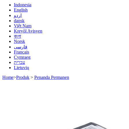
Indonesia
English
اردو
dansk
Việt Nam
Kreyòl Ayisyen
বাংলা
Norsk
فارسی
Français
Cymraeg
עברית
Lietuvių
Home
>
Produk
>
Penanda Permanen