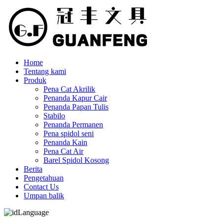
Home
Tentang kami
Produk
Pena Cat Akrilik
Penanda Kapur Cair
Penanda Papan Tulis
Stabilo
Penanda Permanen
Pena spidol seni
Penanda Kain
Pena Cat Air
Barel Spidol Kosong
Berita
Pengetahuan
Contact Us
Umpan balik
Language