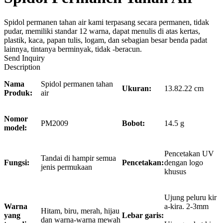
Spidol permanen tahan air kami terpasang secara permanen, tidak
pudar, memiliki standar 12 warna, dapat menulis di atas kertas,
plastik, kaca, papan tulis, logam, dan sebagian besar benda padat
lainnya, tintanya berminyak, tidak -beracun.
Send Inquiry
Description
Nama
Spidol permanen tahan
Ukuran:
13.82.22 cm
Produk:
air
Nomor
PM2009
Bobot:
14.5 g
model:
Pencetakan UV
Tandai di hampir semua
Fungsi:
Pencetakan:
dengan logo
jenis permukaan
khusus
Ujung peluru kir
Warna
a-kira. 2-3mm
Hitam, biru, merah, hijau
yang
Lebar garis:
dan warna-warna mewah