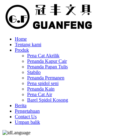
Home
Tentang kami
Produk
Pena Cat Akrilik
Penanda Kapur Cair
Penanda Papan Tulis
Stabilo
Penanda Permanen
Pena spidol seni
Penanda Kain
Pena Cat Air
Barel Spidol Kosong
Berita
Pengetahuan
Contact Us
Umpan balik
Language