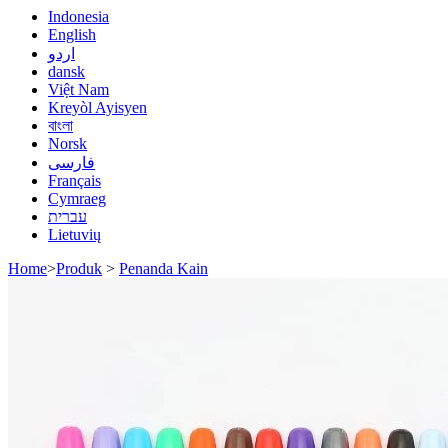
Indonesia
English
اردو
dansk
Việt Nam
Kreyòl Ayisyen
বাংলা
Norsk
فارسی
Français
Cymraeg
עברית
Lietuvių
Home
>
Produk
>
Penanda Kain