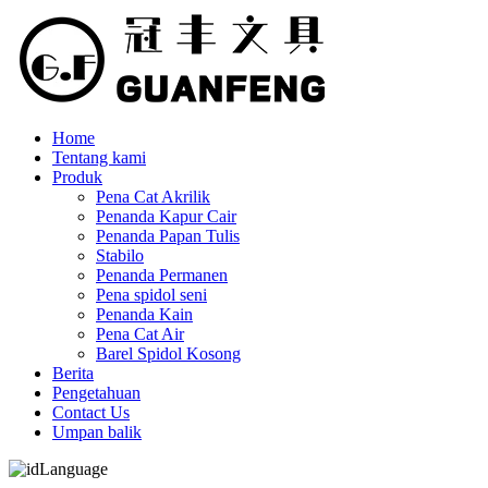
Home
Tentang kami
Produk
Pena Cat Akrilik
Penanda Kapur Cair
Penanda Papan Tulis
Stabilo
Penanda Permanen
Pena spidol seni
Penanda Kain
Pena Cat Air
Barel Spidol Kosong
Berita
Pengetahuan
Contact Us
Umpan balik
Language