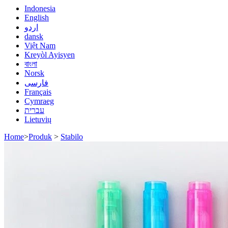
Indonesia
English
اردو
dansk
Việt Nam
Kreyòl Ayisyen
বাংলা
Norsk
فارسی
Français
Cymraeg
עברית
Lietuvių
Home
>
Produk
>
Stabilo