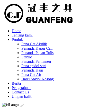
Home
Tentang kami
Produk
Pena Cat Akrilik
Penanda Kapur Cair
Penanda Papan Tulis
Stabilo
Penanda Permanen
Pena spidol seni
Penanda Kain
Pena Cat Air
Barel Spidol Kosong
Berita
Pengetahuan
Contact Us
Umpan balik
Language