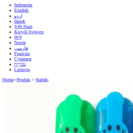
Indonesia
English
اردو
dansk
Việt Nam
Kreyòl Ayisyen
বাংলা
Norsk
فارسی
Français
Cymraeg
עברית
Lietuvių
Home
>
Produk
>
Stabilo