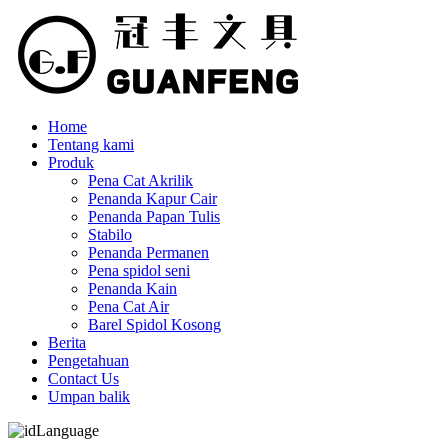
Home
Tentang kami
Produk
Pena Cat Akrilik
Penanda Kapur Cair
Penanda Papan Tulis
Stabilo
Penanda Permanen
Pena spidol seni
Penanda Kain
Pena Cat Air
Barel Spidol Kosong
Berita
Pengetahuan
Contact Us
Umpan balik
Language