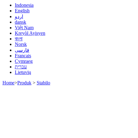
Indonesia
English
اردو
dansk
Việt Nam
Kreyòl Ayisyen
বাংলা
Norsk
فارسی
Français
Cymraeg
עברית
Lietuvių
Home
>
Produk
>
Stabilo